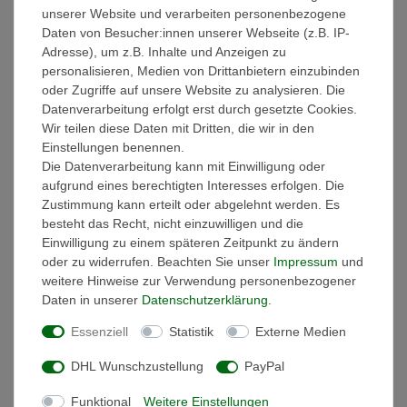
Treiber Driver Trafo
unserer Website und verarbeiten personenbezogene
Daten von Besucher:innen unserer Webseite (z.B. IP-
ab 19,97 € *
UVP 26,76 €
Adresse), um z.B. Inhalte und Anzeigen zu
Artikel anzeigen
personalisieren, Medien von Drittanbietern einzubinden
oder Zugriffe auf unsere Website zu analysieren. Die
*
inkl. ges. MwSt.
zzgl.
Datenverarbeitung erfolgt erst durch gesetzte Cookies.
Versandkosten
Wir teilen diese Daten mit Dritten, die wir in den
Einstellungen benennen.
Die Datenverarbeitung kann mit Einwilligung oder
aufgrund eines berechtigten Interesses erfolgen. Die
Zustimmung kann erteilt oder abgelehnt werden. Es
besteht das Recht, nicht einzuwilligen und die
Einwilligung zu einem späteren Zeitpunkt zu ändern
oder zu widerrufen. Beachten Sie unser
Impressum
und
weitere Hinweise zur Verwendung personenbezogener
Daten in unserer
Daten­schutz­erklärung
.
Essenziell
Statistik
Externe Medien
DHL Wunschzustellung
PayPal
Funktional
Weitere Einstellungen