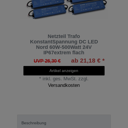
Netzteil Trafo
KonstantSpannung DC LED
Nord 60W-500Watt 24V
IP67extrem flach
ab 21,18 € *
UVP 26,30 €
Artikel anzeigen
*
inkl. ges. MwSt.
zzgl.
Versandkosten
Beschreibung