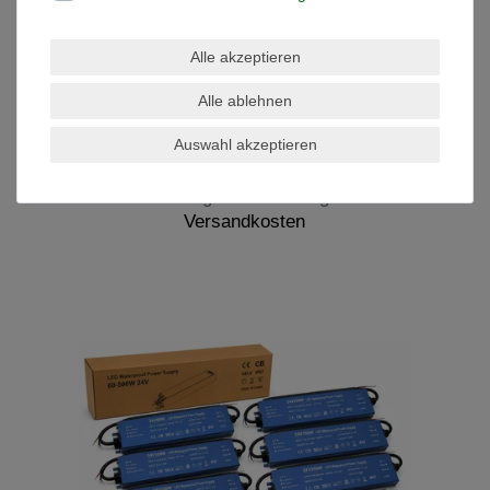
Netzteil Trafo Konstant
Alle akzeptieren
Spannung DC LED Nord 60W-
250Watt 24V IP20 extrem flach
Alle ablehnen
ab 10,83 € *
UVP 14,52 €
Auswahl akzeptieren
Artikel anzeigen
*
inkl. ges. MwSt.
zzgl.
Versandkosten