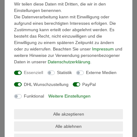
Wir teilen diese Daten mit Dritten, die wir in den
Einstellungen benennen.
LED-SLIM
Die Datenverarbeitung kann mit Einwilligung oder
aufgrund eines berechtigten Interesses erfolgen. Die
Netzteile 24V –
Zustimmung kann erteilt oder abgelehnt werden. Es
WUG Serie (60W /
besteht das Recht, nicht einzuwilligen und die
100W / 200W)
Einwilligung zu einem späteren Zeitpunkt zu ändern
oder zu widerrufen. Beachten Sie unser
Impressum
und
Hochwertige, schlanke Netzteile für
weitere Hinweise zur Verwendung personenbezogener
LED-Streifen und
Daten in unserer
Daten­schutz­erklärung
.
Industrieanwendungen
Essenziell
Statistik
Externe Medien
Die LED-SLIM-Netzteile der WUG-
Serie sind professionelle
DHL Wunschzustellung
PayPal
Stromversorgungen für LED-Streifen,
Funktional
Weitere Einstellungen
Lichtleisten und andere elektronische
Geräte mit 24V Gleichspannung.
Sie überzeugen durch ihre kompakte
Alle akzeptieren
Bauweise, hohe Effizienz und
Alle ablehnen
moderne Schutzmechanismen – ideal
für Beleuchtungsprojekte im