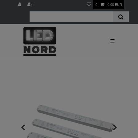
0
0,00 EUR
☰