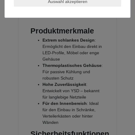
Auswahl akzeptieren
Innenbereich, Möbelbau oder
industrielle Anwendungen.
Produktmerkmale
Extrem schlankes Design
:
Ermöglicht den Einbau direkt in
LED-Profile, Möbel oder enge
Gehäuse
Thermoplastisches Gehäuse
:
Für passive Kühlung und
robusten Schutz
Hohe Zuverlässigkeit
:
Entwickelt von YSD – bekannt
für langlebige Netzteile
Für den Innenbereich
: Ideal
für den Einbau in Schränke,
Verteilerkästen oder hinter
Wänden
Sicherheitsfunktionen