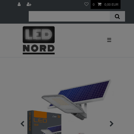
0
0,00 EUR
☰