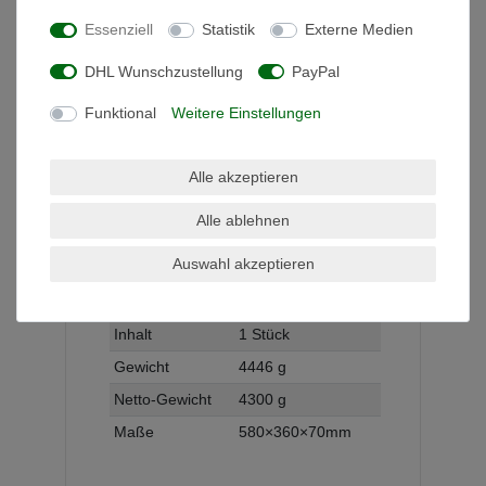
Informationen zur Produktsicherheit
Essenziell
Statistik
Externe Medien
DHL Wunschzustellung
PayPal
Funktional
Weitere Einstellungen
Technisches
Wert
Art.-ID
1670
Merkmal
Zustand
Neu
Alle akzeptieren
Altersfreigabe
Ohne
Altersbeschränkung
Alle ablehnen
Modell
100W
Auswahl akzeptieren
Hersteller
VIDEX
Herstellungsland
Deutschland
Inhalt
1 Stück
Gewicht
4446 g
Netto-Gewicht
4300 g
Maße
580×360×70mm