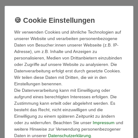
UVP 119,20 €
*
89,10 EUR
Inhalt
1
Stück
Wir verwenden Cookies und ähnliche Technologien auf
unserer Website und verarbeiten personenbezogene
Sofort versandfertig, Lieferzeit 48h
Daten von Besucher:innen unserer Webseite (z.B. IP-
Adresse), um z.B. Inhalte und Anzeigen zu
In den Warenkorb
personalisieren, Medien von Drittanbietern einzubinden
oder Zugriffe auf unsere Website zu analysieren. Die
Datenverarbeitung erfolgt erst durch gesetzte Cookies.
Wir teilen diese Daten mit Dritten, die wir in den
Wunschliste
Einstellungen benennen.
* inkl. ges. MwSt. zzgl.
Versandkosten
Die Datenverarbeitung kann mit Einwilligung oder
aufgrund eines berechtigten Interesses erfolgen. Die
Zustimmung kann erteilt oder abgelehnt werden. Es
besteht das Recht, nicht einzuwilligen und die
Einwilligung zu einem späteren Zeitpunkt zu ändern
oder zu widerrufen. Beachten Sie unser
Impressum
und
Weitere Details
weitere Hinweise zur Verwendung personenbezogener
Daten in unserer
Daten­schutz­erklärung
.