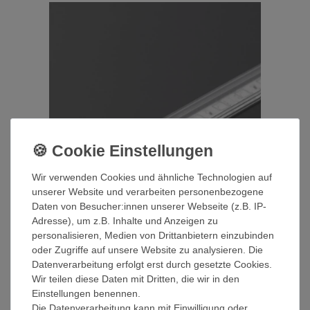
Wir verwenden Cookies und ähnliche Technologien auf
unserer Website und verarbeiten personenbezogene
Daten von Besucher:innen unserer Webseite (z.B. IP-
DIFFUSER C KLICK 2 Meter in 3
Adresse), um z.B. Inhalte und Anzeigen zu
Ausführungen LED Profil
personalisieren, Medien von Drittanbietern einzubinden
Abdeckung 10mm LED Profile
oder Zugriffe auf unsere Website zu analysieren. Die
ab 4,50 € *
Datenverarbeitung erfolgt erst durch gesetzte Cookies.
UVP 6,28 €
Wir teilen diese Daten mit Dritten, die wir in den
Artikel anzeigen
Einstellungen benennen.
Die Datenverarbeitung kann mit Einwilligung oder
*
inkl. ges. MwSt.
zzgl.