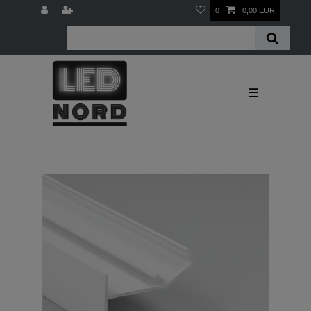
0
0,00 EUR
☰