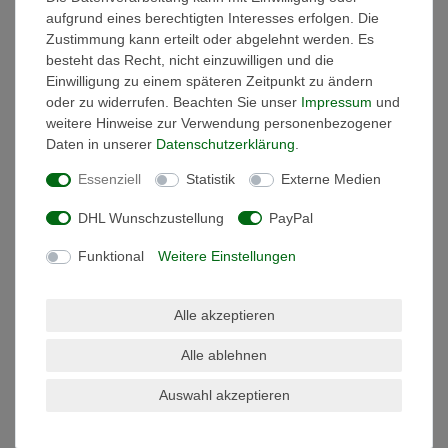
aufgrund eines berechtigten Interesses erfolgen. Die
Versandkosten
Zustimmung kann erteilt oder abgelehnt werden. Es
besteht das Recht, nicht einzuwilligen und die
Einwilligung zu einem späteren Zeitpunkt zu ändern
oder zu widerrufen. Beachten Sie unser
Impressum
und
weitere Hinweise zur Verwendung personenbezogener
Daten in unserer
Daten­schutz­erklärung
.
Essenziell
Statistik
Externe Medien
DHL Wunschzustellung
PayPal
Funktional
Weitere Einstellungen
Alle akzeptieren
Alle ablehnen
Rolle 20m C Click Cover Milchig
Auswahl akzeptieren
Diffuser auf Rolle
34,25 € *