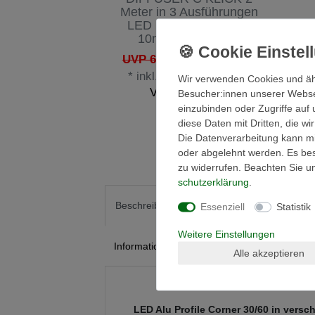
Meter in 3 Ausführungen
LED Profil Abdeckung
10mm LED Profile
ab 4,50 € *
UVP 6,28 €
*
inkl. ges. MwSt.
zzgl.
Wir verwenden Cookies und äh
Versandkosten
Besucher:innen unserer Webseit
einzubinden oder Zugriffe auf 
diese Daten mit Dritten, die w
Die Datenverarbeitung kann mit
oder abgelehnt werden. Es best
zu widerrufen. Beachten Sie 
schutz­erklärung
.
Technische Daten
Weit
Beschreibung
Essenziell
Statistik
Weitere Einstellungen
Informationen zur Produktsicherheit
Alle akzeptieren
LED Alu Profile Corner 30/60 in vers