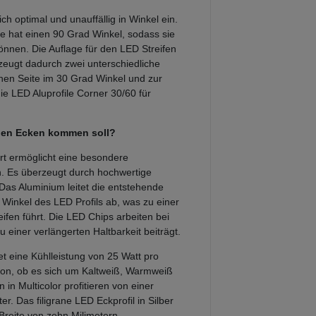
ch optimal und unauffällig in Winkel ein.
ke hat einen 90 Grad Winkel, sodass sie
önnen. Die Auflage für den LED Streifen
rzeugt dadurch zwei unterschiedliche
inen Seite im 30 Grad Winkel und zur
ie LED Aluprofile Corner 30/60 für
 den Ecken kommen soll?
ert ermöglicht eine besondere
. Es überzeugt durch hochwertige
Das Aluminium leitet die entstehende
inkel des LED Profils ab, was zu einer
ifen führt. Die LED Chips arbeiten bei
 einer verlängerten Haltbarkeit beiträgt.
et eine Kühlleistung von 25 Watt pro
von, ob es sich um Kaltweiß, Warmweiß
in Multicolor profitieren von einer
r. Das filigrane LED Eckprofil in Silber
 Breite von zehn Milimetern.