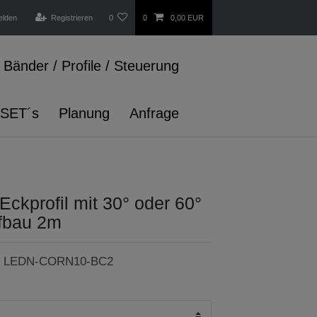
elden
Registrieren
0
0
0,00 EUR
Bänder / Profile / Steuerung
 SET´s
Planung
Anfrage
Eckprofil mit 30° oder 60°
ufbau 2m
r
LEDN-CORN10-BC2