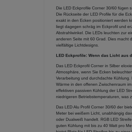
Die LED Eckprofile Corner 30/60 fügen si
Die Rückseite der LED Profile für die Ec
exakt in den Ecken positioniert werden k
liegt dagegen schräg im Eckprofil und e
Abstrahlwinkel. Die LEDs leuchten zur e
anderen Seite mit 60 Grad. Dies macht d
vielfältige Lichtdesigns.
LED Eckprofile: Wenn das Licht aus
Das LED Eckprofil Corner in Silber eloxi
Atmosphäre, wenn Sie Ecken beleuchten
Verarbeitung und durchdachte Kühlung. 
Wärme in den offenen Zwischenraum im W
effektiven passiven Kühlung der LED Stre
niedrigeren Betriebstemperaturen, was zu
Das LED Alu Profil Corner 30/60 der biet
Meter bei weißem Licht, unabhängig da
oder Dualweiß handelt. RGB LED Streifen 
guten Kühlung mit bis zu 40 Watt pro Mete
bietet Platz für LED Streifen bis zu einer