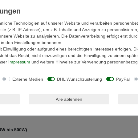
leingerätekabel Europa,
1m Länge
3,45 € *
UVP 8,21 €
nliche Technologien auf unserer Website und verarbeiten personenb
*
inkl. ges. MwSt.
zzgl.
e (z.B. IP-Adresse), um z.B. Inhalte und Anzeigen zu personalisieren
Versandkosten
unsere Website zu analysieren. Die Datenverarbeitung erfolgt erst durc
ir in den Einstellungen benennen.
 Einwilligung oder aufgrund eines berechtigten Interesses erfolgen. D
eht das Recht, nicht einzuwilligen und die Einwilligung zu einem spät
unser
Impressum
und weitere Hinweise zur Verwendung personenbezog
Externe Medien
DHL Wunschzustellung
PayPal
iebsanleitung/Warnhinweise
Alle ablehnen
sicherheit
60W bis 500W)