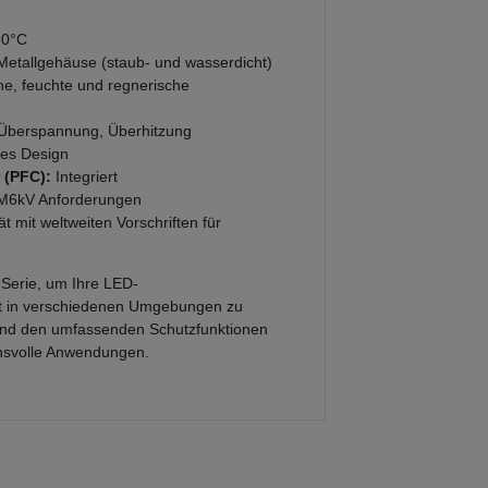
60°C
s Metallgehäuse (staub- und wasserdicht)
ne, feuchte und regnerische
 Überspannung, Überhitzung
ses Design
 (PFC):
Integriert
M6kV Anforderungen
t mit weltweiten Vorschriften für
-Serie, um Ihre LED-
ent in verschiedenen Umgebungen zu
 und den umfassenden Schutzfunktionen
chsvolle Anwendungen.