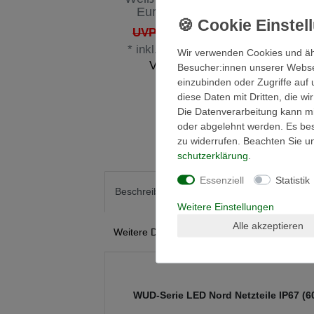
Europa, 1m Länge
K
3,45 € *
UVP 8,21 €
*
inkl. ges. MwSt.
zzgl.
Wir verwenden Cookies und äh
Versandkosten
Besucher:innen unserer Webseit
einzubinden oder Zugriffe auf 
diese Daten mit Dritten, die w
Die Datenverarbeitung kann mit
oder abgelehnt werden. Es best
zu widerrufen. Beachten Sie 
schutz­erklärung
.
Essenziell
Statistik
Technische Daten
Betr
Beschreibung
Weitere Einstellungen
Alle akzeptieren
Weitere Details
Informationen zur Produkt
WUD-Serie LED Nord Netzteile IP67 (