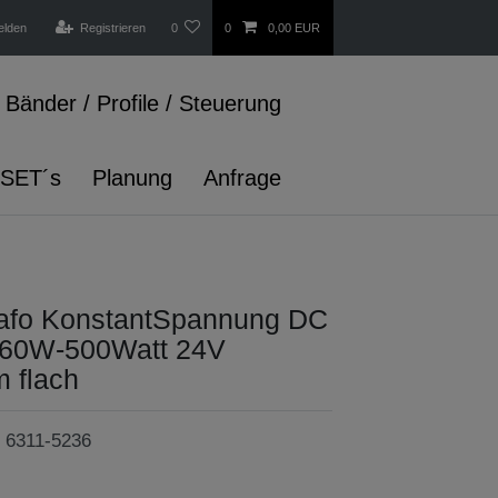
elden
Registrieren
0
0
0,00 EUR
Bänder / Profile / Steuerung
 SET´s
Planung
Anfrage
Trafo KonstantSpannung DC
 60W-500Watt 24V
 flach
r
6311-5236