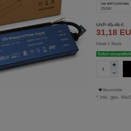
YSD WATTLEISTUNG
UVP 45,46 €
31,18 E
Inhalt
1
Stück
Sofort versandferti
Wunschliste
* inkl. ges. MwS