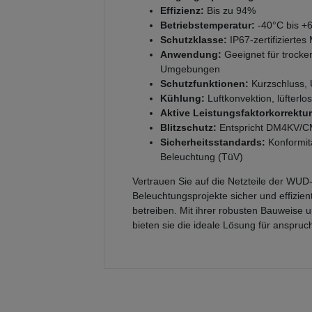
Effizienz:
Bis zu 94%
Betriebstemperatur:
-40°C bis +
Schutzklasse:
IP67-zertifizierte
Anwendung:
Geeignet für trocke
Umgebungen
Schutzfunktionen:
Kurzschluss,
Kühlung:
Luftkonvektion, lüfterlo
Aktive Leistungsfaktorkorrektur
Blitzschutz:
Entspricht DM4KV/C
Sicherheitsstandards:
Konformitä
Beleuchtung (TüV)
Vertrauen Sie auf die Netzteile der WUD
Beleuchtungsprojekte sicher und effizi
betreiben. Mit ihrer robusten Bauweise
bieten sie die ideale Lösung für anspru