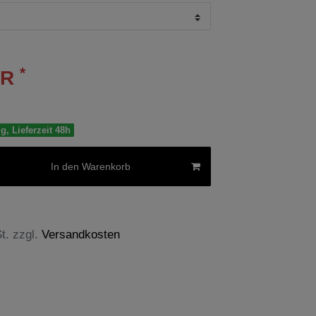
*
UR
g, Lieferzeit 48h
In den Warenkorb
t. zzgl.
Versandkosten