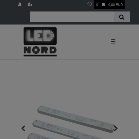
0
0,00 EUR
☰