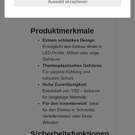
Auswahl akzeptieren
Innenbereich, Möbelbau oder
industrielle Anwendungen.
Produktmerkmale
Extrem schlankes Design
:
Ermöglicht den Einbau direkt in
LED-Profile, Möbel oder enge
Gehäuse
Thermoplastisches Gehäuse
:
Für passive Kühlung und
robusten Schutz
Hohe Zuverlässigkeit
:
Entwickelt von YSD – bekannt
für langlebige Netzteile
Für den Innenbereich
: Ideal
für den Einbau in Schränke,
Verteilerkästen oder hinter
Wänden
Sicherheitsfunktionen