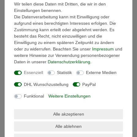
Wir teilen diese Daten mit Dritten, die wir in den
Einstellungen benennen.
LED-SLIM
Die Datenverarbeitung kann mit Einwilligung oder
aufgrund eines berechtigten Interesses erfolgen. Die
Netzteile 24V –
Zustimmung kann erteilt oder abgelehnt werden. Es
WUG Serie (60W /
besteht das Recht, nicht einzuwilligen und die
100W / 200W)
Einwilligung zu einem späteren Zeitpunkt zu ändern
oder zu widerrufen. Beachten Sie unser
Impressum
und
Hochwertige, schlanke Netzteile für
weitere Hinweise zur Verwendung personenbezogener
LED-Streifen und
Daten in unserer
Daten­schutz­erklärung
.
Industrieanwendungen
Essenziell
Statistik
Externe Medien
Die LED-SLIM-Netzteile der WUG-
Serie sind professionelle
DHL Wunschzustellung
PayPal
Stromversorgungen für LED-Streifen,
Funktional
Weitere Einstellungen
Lichtleisten und andere elektronische
Geräte mit 24V Gleichspannung.
Sie überzeugen durch ihre kompakte
Alle akzeptieren
Bauweise, hohe Effizienz und
Alle ablehnen
moderne Schutzmechanismen – ideal
für Beleuchtungsprojekte im