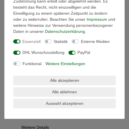
Zustimmung kann erteilt oder abgelehnt werden. Es
Netzteil Trafo
besteht das Recht, nicht einzuwilligen und die
KonstantSpannung DC LED
Einwilligung zu einem späteren Zeitpunkt zu ändern
Nord 60W-500Watt 24V
oder zu widerrufen. Beachten Sie unser
Impressum
und
IP67extrem flach
weitere Hinweise zur Verwendung personenbezogener
ab 21,18 € *
Daten in unserer
Daten­schutz­erklärung
.
UVP 26,30 €
Essenziell
Statistik
Externe Medien
Artikel anzeigen
*
inkl. ges. MwSt.
zzgl.
DHL Wunschzustellung
PayPal
Versandkosten
Funktional
Weitere Einstellungen
Alle akzeptieren
Alle ablehnen
Beschreibung
Auswahl akzeptieren
Technische Daten
Weitere Details