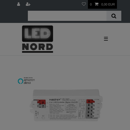
0
0,00 EUR
☰