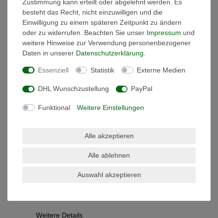
Zustimmung kann erteilt oder abgelehnt werden. Es
Netzteil Trafo
besteht das Recht, nicht einzuwilligen und die
KonstantSpannung DC LED
Einwilligung zu einem späteren Zeitpunkt zu ändern
Nord 60W-500Watt 24V
oder zu widerrufen. Beachten Sie unser
Impressum
und
IP67extrem flach
weitere Hinweise zur Verwendung personenbezogener
ab 21,18 € *
Daten in unserer
Daten­schutz­erklärung
.
UVP 26,30 €
Essenziell
Statistik
Externe Medien
Artikel anzeigen
*
inkl. ges. MwSt.
zzgl.
DHL Wunschzustellung
PayPal
Versandkosten
Funktional
Weitere Einstellungen
Alle akzeptieren
Alle ablehnen
Beschreibung
Auswahl akzeptieren
Technische Daten
Weitere Details