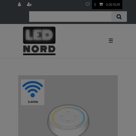
0
0,00 EUR
☰