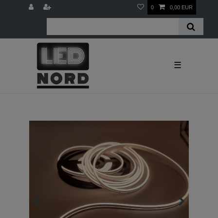
0
0,00 EUR
☰