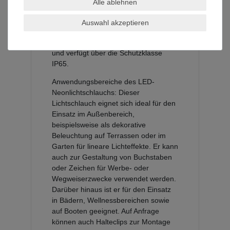
Alle ablehnen
LEDs des Typs SMD2835 pro Meter
ausgestattet und wird mit einer
Auswahl akzeptieren
Spannung von 24VDC betrieben. Die
Silikonummantelung ist UV-beständig
und verfügt über die Schutzklasse
IP65.
Anwendungsbereiche des LED-
Neonlichtschlauchs: Dieser
Lichtschlauch eignet sich ideal für den
Einsatz im Außenbereich,
beispielsweise als dekorative
Beleuchtung auf Terrassen oder im
Garten für lineare Lichteffekte. Er kann
auch zur Gestaltung von Buchstaben
oder Zeichen für Werbe- oder
Wegweiserzwecke verwendet werden.
Darüber hinaus ist er für den Einsatz
in Bädern, Wellnessbereichen sowie
auf Booten geeignet. Auf Anfrage
können auch Halteclips zur Montage