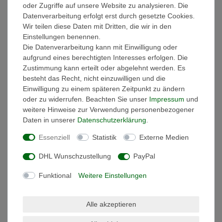
oder Zugriffe auf unsere Website zu analysieren. Die
Datenverarbeitung erfolgt erst durch gesetzte Cookies.
Technische Daten
Wir teilen diese Daten mit Dritten, die wir in den
Einstellungen benennen.
Die Datenverarbeitung kann mit Einwilligung oder
Weitere Details
aufgrund eines berechtigten Interesses erfolgen. Die
Zustimmung kann erteilt oder abgelehnt werden. Es
Informationen zur Produktsicherheit
besteht das Recht, nicht einzuwilligen und die
Einwilligung zu einem späteren Zeitpunkt zu ändern
oder zu widerrufen. Beachten Sie unser
Impressum
und
weitere Hinweise zur Verwendung personenbezogener
Daten in unserer
Daten­schutz­erklärung
.
LED-Neonlichtschlauch für den
Außenbereich, besonders schlank
Essenziell
Statistik
Externe Medien
mit einer Breite von nur 4mm
DHL Wunschzustellung
PayPal
Merkmale des Lichtschlauchs: Dieser
LED-Neonlichtschlauch ist seitlich
Funktional
Weitere Einstellungen
biegsam und zeichnet sich durch seine
schlanke Bauform von nur 4mm aus,
wodurch er sich ideal für den Einbau in
Alle akzeptieren
Möbel eignet, ohne die Verwendung
eines Aluminiumprofils. Er ist mit 120