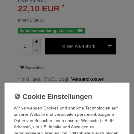
UVP 35,30 €
*
22,10 EUR
Inhalt
1
Stück
Sofort versandfertig, Lieferzeit 48h
In den Warenkorb
Wunschliste
* inkl. ges. MwSt. zzgl.
Versandkosten
Wir verwenden Cookies und ähnliche Technologien auf
Beschreibung
unserer Website und verarbeiten personenbezogene
Daten von Besucher:innen unserer Webseite (z.B. IP-
Adresse), um z.B. Inhalte und Anzeigen zu
Technische Daten
personalisieren, Medien von Drittanbietern einzubinden