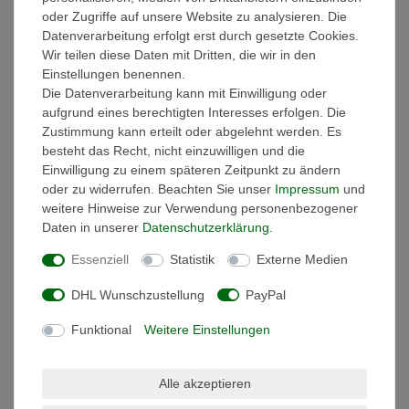
oder Zugriffe auf unsere Website zu analysieren. Die
Datenverarbeitung erfolgt erst durch gesetzte Cookies.
Weitere Details
Wir teilen diese Daten mit Dritten, die wir in den
Einstellungen benennen.
Informationen zur Produktsicherheit
Die Datenverarbeitung kann mit Einwilligung oder
aufgrund eines berechtigten Interesses erfolgen. Die
Zustimmung kann erteilt oder abgelehnt werden. Es
besteht das Recht, nicht einzuwilligen und die
Einwilligung zu einem späteren Zeitpunkt zu ändern
Mi-Boxer Bewegungsmelder für Mi-
oder zu widerrufen. Beachten Sie unser
Impressum
und
Boxer Controller
weitere Hinweise zur Verwendung personenbezogener
Die Helligkeit kann automatisch
Daten in unserer
Daten­schutz­erklärung
.
angepasst werden, wenn Bewegung
Essenziell
Statistik
Externe Medien
erkannt wird. Das Licht aktiviert sich
automatisch, wenn der Sensor eine
DHL Wunschzustellung
PayPal
Bewegung erkennt, wobei die
Helligkeit entweder auf 20% oder
Funktional
Weitere Einstellungen
100% eingestellt werden kann. Die
Lampe schaltet sich ein, wenn
Personen den Raum betreten, und
Alle akzeptieren
aus, wenn sie ihn verlassen, wobei die