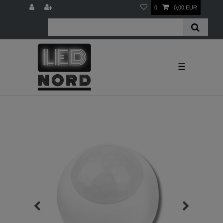
0
0,00 EUR
☰