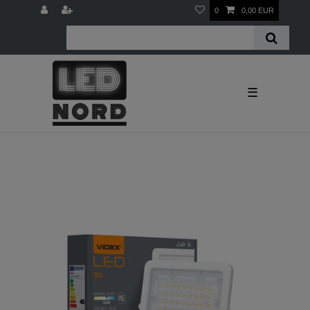
0
0,00 EUR
☰