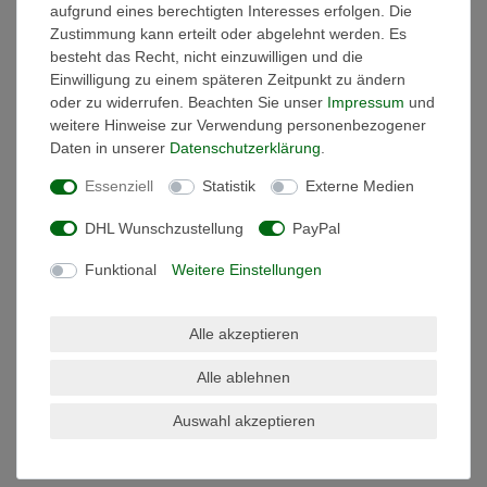
aufgrund eines berechtigten Interesses erfolgen. Die
Zustimmung kann erteilt oder abgelehnt werden. Es
besteht das Recht, nicht einzuwilligen und die
Einwilligung zu einem späteren Zeitpunkt zu ändern
oder zu widerrufen. Beachten Sie unser
Impressum
und
weitere Hinweise zur Verwendung personenbezogener
Daten in unserer
Daten­schutz­erklärung
.
Essenziell
Statistik
Externe Medien
LED Flutlicht VIDEX-Fluter-Hoch
Effizienz Fluter DAVIS
DHL Wunschzustellung
PayPal
85,20 € *
UVP 95,20 €
Funktional
Weitere Einstellungen
Artikel anzeigen
*
inkl. ges. MwSt.
zzgl.
Alle akzeptieren
Versandkosten
Alle ablehnen
Auswahl akzeptieren
INFORMATIONEN